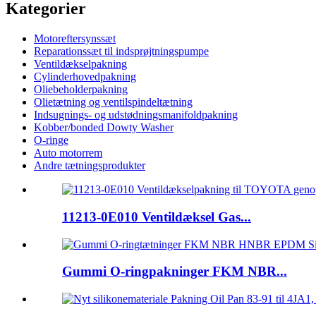
Kategorier
Motoreftersynssæt
Reparationssæt til indsprøjtningspumpe
Ventildækselpakning
Cylinderhovedpakning
Oliebeholderpakning
Olietætning og ventilspindeltætning
Indsugnings- og udstødningsmanifoldpakning
Kobber/bonded Dowty Washer
O-ringe
Auto motorrem
Andre tætningsprodukter
11213-0E010 Ventildæksel Gas...
Gummi O-ringpakninger FKM NBR...