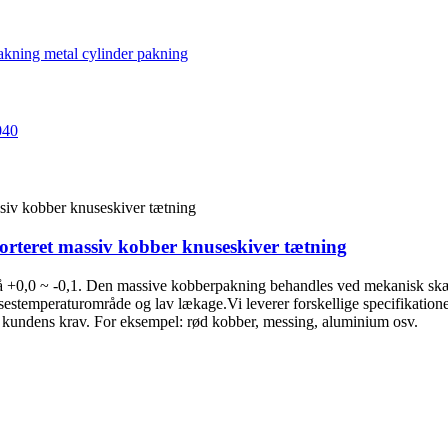
ssorteret massiv kobber knuseskiver tætning
+0,0 ~ -0,1. Den massive kobberpakning behandles ved mekanisk skæri
estemperaturområde og lav lækage.Vi leverer forskellige specifikation
til kundens krav. For eksempel: rød kobber, messing, aluminium osv.