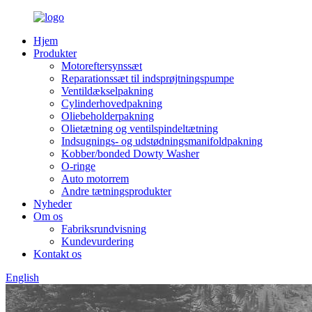
Hjem
Produkter
Motoreftersynssæt
Reparationssæt til indsprøjtningspumpe
Ventildækselpakning
Cylinderhovedpakning
Oliebeholderpakning
Olietætning og ventilspindeltætning
Indsugnings- og udstødningsmanifoldpakning
Kobber/bonded Dowty Washer
O-ringe
Auto motorrem
Andre tætningsprodukter
Nyheder
Om os
Fabriksrundvisning
Kundevurdering
Kontakt os
English