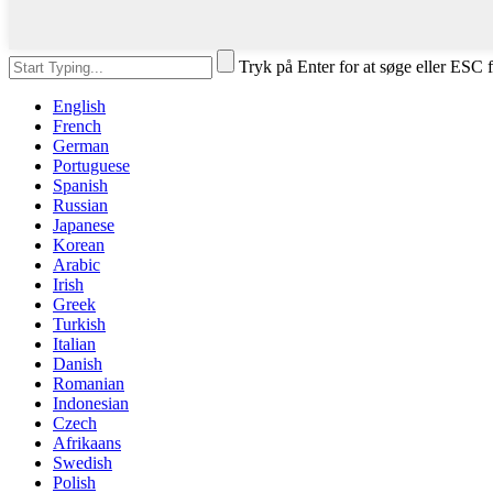
Tryk på Enter for at søge eller ESC f
English
French
German
Portuguese
Spanish
Russian
Japanese
Korean
Arabic
Irish
Greek
Turkish
Italian
Danish
Romanian
Indonesian
Czech
Afrikaans
Swedish
Polish