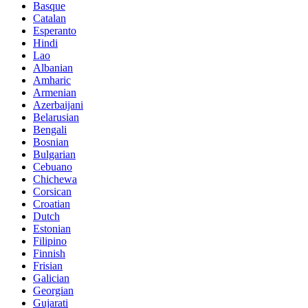
Basque
Catalan
Esperanto
Hindi
Lao
Albanian
Amharic
Armenian
Azerbaijani
Belarusian
Bengali
Bosnian
Bulgarian
Cebuano
Chichewa
Corsican
Croatian
Dutch
Estonian
Filipino
Finnish
Frisian
Galician
Georgian
Gujarati