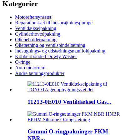
Kategorier
Motoreftersynssæt
Reparationssæt til indsprøjtningspumpe
Ventildækselpakning
Cylinderhovedpakning
Oliebeholderpakning
Olietætning og ventilspindeltætning
Indsugnings- og udstødningsmanifoldpakning
Kobber/bonded Dowty Washer
O-ringe
Auto motorrem
Andre tætningsprodukter
11213-0E010 Ventildæksel Gas...
Gummi O-ringpakninger FKM
NBR...