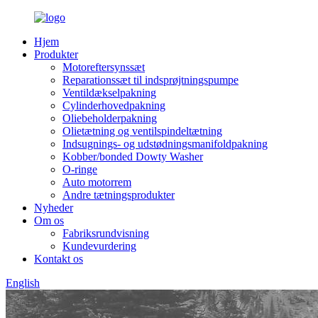
Hjem
Produkter
Motoreftersynssæt
Reparationssæt til indsprøjtningspumpe
Ventildækselpakning
Cylinderhovedpakning
Oliebeholderpakning
Olietætning og ventilspindeltætning
Indsugnings- og udstødningsmanifoldpakning
Kobber/bonded Dowty Washer
O-ringe
Auto motorrem
Andre tætningsprodukter
Nyheder
Om os
Fabriksrundvisning
Kundevurdering
Kontakt os
English