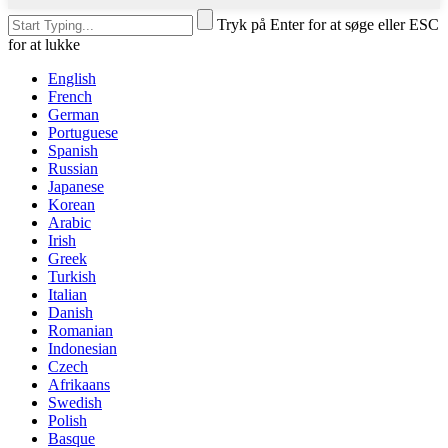
Tryk på Enter for at søge eller ESC
for at lukke
English
French
German
Portuguese
Spanish
Russian
Japanese
Korean
Arabic
Irish
Greek
Turkish
Italian
Danish
Romanian
Indonesian
Czech
Afrikaans
Swedish
Polish
Basque