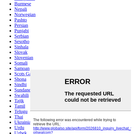
Burmese
Nepali
Norwegian
Pashto
Persian
Punjabi
Serbian
Sesotho
Sinhala
Slovak
Slovenian
Somali
Samoan
Scots Gaelic
Shona
Sindhi
Sundanese
Swahili
Tajik
Tamil
Telugu
Thai
Ukrainian
Urdu
Uzbek