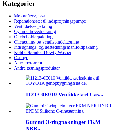
Kategorier
Motoreftersynssæt
Reparationssæt til indsprøjtningspumpe
Ventildækselpakning
Cylinderhovedpakning
Oliebeholderpakning
Olietætning og ventilspindeltætning
Indsugnings- og udstødningsmanifoldpakning
Kobber/bonded Dowty Washer
O-ringe
Auto motorrem
Andre tætningsprodukter
11213-0E010 Ventildæksel Gas...
Gummi O-ringpakninger FKM
NBR...