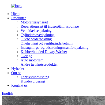
Hjem
Produkter
Motoreftersynssæt
Reparationssæt til indsprøjtningspumpe
Ventildækselpakning
Cylinderhovedpakning
Oliebeholderpakning
Olietætning og ventilspindeltætning
Indsugnings- og udstødningsmanifoldpakning
Kobber/bonded Dowty Washer
O-ringe
Auto motorrem
Andre tætningsprodukter
Nyheder
Om os
Fabriksrundvisning
Kundevurdering
Kontakt os
English