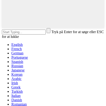
Tryk på Enter for at søge eller ESC
for at lukke
English
French
German
Portuguese
Spanish
Russian
Japanese
Korean
Arabic
Irish
Greek
Turkish
Italian
Danish
Romanian