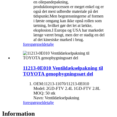
en oliepandepakning,
produktionsprocessen er meget enkel og er
også det mest udbredte materiale på det
tidspunkt.Men begrænsningerne af formen
i første omgang kan ikke opnå rollen som
tætning, hvilket gør det let at lække,
eksplosion.I Europa og USA har markedet
længe været brugt, men der er stadig en del
af det kinesiske marked i brug.
forespørgsel
detalje
11213-0E010 Ventildækselpakning til
TOYOTA genopbygningssæt del
OEM:11213-11070/11213-0E010
Model: 2GD-FTV 2.4L 1GD-FTV 2.8L
MOQ: 50 stk
Navn: Ventildækselpakning
forespørgsel
detalje
Information