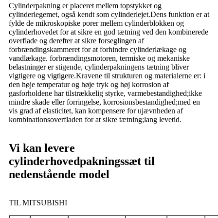
Cylinderpakning er placeret mellem topstykket og
cylinderlegemet, også kendt som cylinderlejet.Dens funktion er at
fylde de mikroskopiske porer mellem cylinderblokken og
cylinderhovedet for at sikre en god tætning ved den kombinerede
overflade og derefter at sikre forseglingen af ​​
forbrændingskammeret for at forhindre cylinderlækage og
vandlækage. forbrændingsmotoren, termiske og mekaniske
belastninger er stigende, cylinderpakningens tætning bliver
vigtigere og vigtigere.Kravene til strukturen og materialerne er: i
den høje temperatur og høje tryk og høj korrosion af
gasforholdene har tilstrækkelig styrke, varmebestandighed;ikke
mindre skade eller forringelse, korrosionsbestandighed;med en
vis grad af elasticitet, kan kompensere for ujævnheden af ​​
kombinationsoverfladen for at sikre tætning;lang levetid.
Vi kan levere
cylinderhovedpakningssæt til
nedenstående model
TIL MITSUBISHI