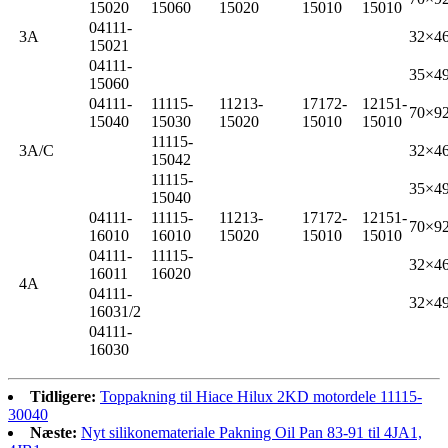
15020
15060
15020
15010
15010
04111-
3A
32×4
15021
04111-
35×4
15060
04111-
11115-
11213-
17172-
12151-
70×92
15040
15030
15020
15010
15010
11115-
3A/C
32×4
15042
11115-
35×4
15040
04111-
11115-
11213-
17172-
12151-
70×92
16010
16010
15020
15010
15010
04111-
11115-
32×4
16011
16020
4A
04111-
32×4
16031/2
04111-
16030
Tidligere:
Toppakning til Hiace Hilux 2KD motordele 11115-
30040
Næste:
Nyt silikonemateriale Pakning Oil Pan 83-91 til 4JA1,