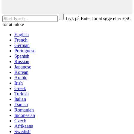
Tryk på Enter for at søge eller ESC
for at lukke
English
French
German
Portuguese
Spanish
Russian
Japanese
Korean
Arabic
Irish
Greek
Turkish
Italian
Danish
Romanian
Indonesian
Czech
Afrikaans
Swedish