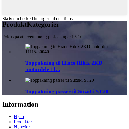
Skriv din besked her og send den til os
Produkt
Kategorier
Fokus på at levere mong pu-løsninger i 5 år.
Toppakning til Hiace Hilux 2KD
motordele 11...
Toppakning passer til Suzuki ST20
Information
Hjem
Produkter
Nyheder