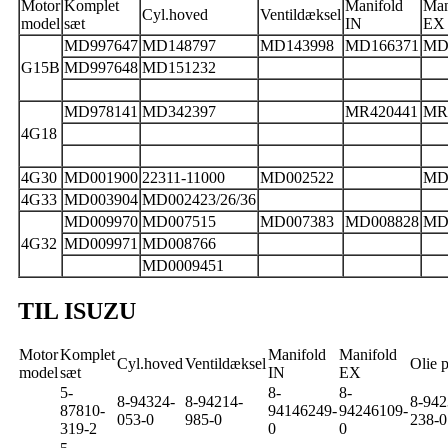
Motor
Komplet
Manifold
Man
Cyl.hoved
Ventildæksel
model
sæt
IN
EX
MD997647
MD148797
MD143998
MD166371
MD
G15B
MD997648
MD151232
MD978141
MD342397
MR420441
MR
4G18
4G30
MD001900
22311-11000
MD002522
MD
4G33
MD003904
MD002423/26/36
MD009970
MD007515
MD007383
MD008828
MD
4G32
MD009971
MD008766
MD0009451
TIL ISUZU
Motor
Komplet
Manifold
Manifold
Cyl.hoved
Ventildæksel
Olie 
model
sæt
IN
EX
5-
8-
8-
8-94324-
8-94214-
8-942
87810-
94146249-
94246109-
053-0
985-0
238-0
319-2
0
0