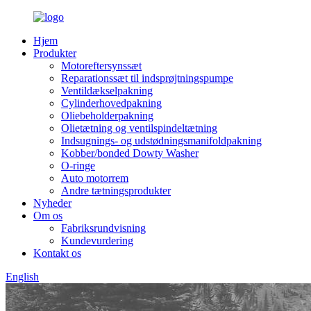
Hjem
Produkter
Motoreftersynssæt
Reparationssæt til indsprøjtningspumpe
Ventildækselpakning
Cylinderhovedpakning
Oliebeholderpakning
Olietætning og ventilspindeltætning
Indsugnings- og udstødningsmanifoldpakning
Kobber/bonded Dowty Washer
O-ringe
Auto motorrem
Andre tætningsprodukter
Nyheder
Om os
Fabriksrundvisning
Kundevurdering
Kontakt os
English